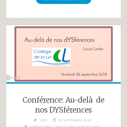
« COMPRENDRE
ET
AGIR
POUR
METTRE
EN
PLACE
LES
AMÉNAGEMENTS
RAISONNABLES »
2019-
2020"
Conférence: Au-delà de
nos DYSférences
JOEL
30 SEPTEMBRE 2018
/
/
FORMATIONS
INSTIT.INFO
RENCONTRES