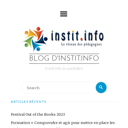
Skip
to
content
BLOG D'INSTIT.INFO
Instit.info au quotidien
Search
Search
for:
ARTICLES RÉCENTS
Festival Out of the Books 2023
Formation « Comprendre et agir pour mettre en place les