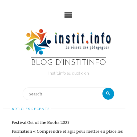
Skip
to
content
BLOG D'INSTIT.INFO
Instit.info au quotidien
Search
Search
for:
ARTICLES RÉCENTS
Festival Out of the Books 2023
Formation « Comprendre et agir pour mettre en place les